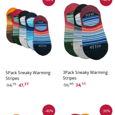
3Pack Sneaky Warming
5Pack Sneaky Warming
Stripes
Stripes
85
11
75
37
56,
34,
94,
47,
-40%
-30%