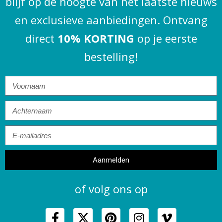
blijf op de hoogte van het laatste nieuws
en exclusieve aanbiedingen. Ontvang
direct
10% KORTING
op je eerste
bestelling!
Aanmelden
of volg ons op