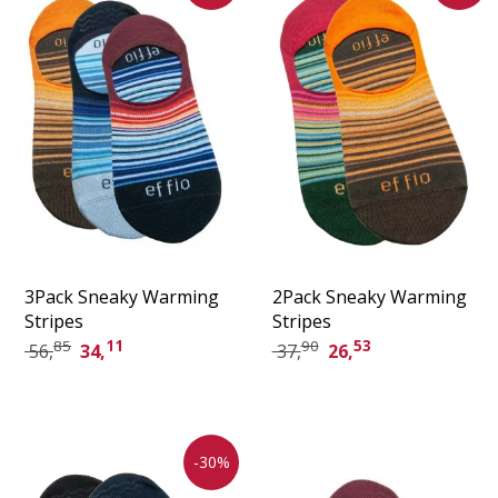
3Pack Sneaky Warming
2Pack Sneaky Warming
Stripes
Stripes
85
11
90
53
56,
34,
37,
26,
-30%