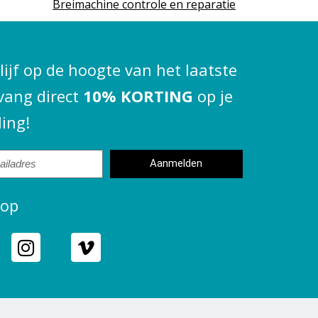
Breimachine controle en reparatie
blijf op de hoogte van het laatste
vang direct
10% KORTING
op je
ling!
Aanmelden
 op