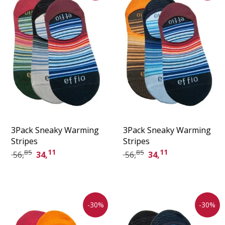
3Pack Sneaky Warming
3Pack Sneaky Warming
Stripes
Stripes
85
11
85
11
56,
34,
56,
34,
-30%
-30%