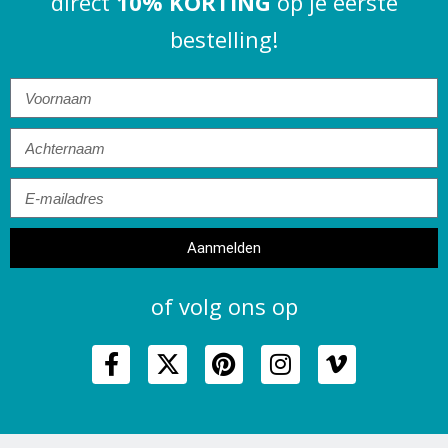
direct
10% KORTING
op je eerste
bestelling!
Aanmelden
of volg ons op