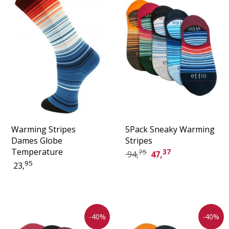
Warming Stripes
5Pack Sneaky Warming
Dames Globe
Stripes
Temperature
75
37
94,
47,
95
23,
-40%
-40%