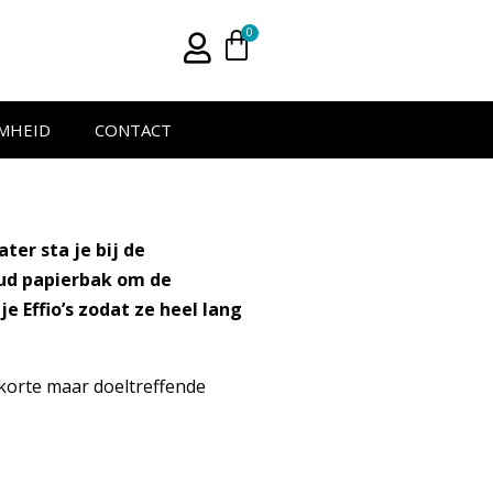
0
MHEID
CONTACT
ter sta je bij de
oud papierbak om de
e Effio’s zodat ze heel lang
e korte maar doeltreffende