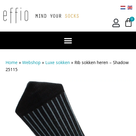
0
Home
»
Webshop
»
Luxe sokken
»
Rib sokken heren – Shadow
25115