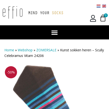
0
Home
»
Webshop
»
ZOMERSALE
»
Kunst sokken heren – Scully
Celebramus Vitam 24206
-50%