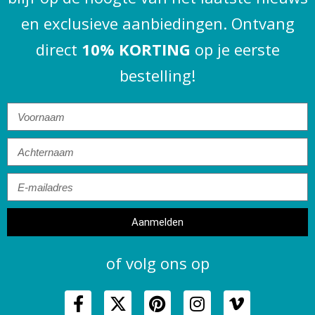
en exclusieve aanbiedingen. Ontvang
direct
10% KORTING
op je eerste
bestelling!
Aanmelden
of volg ons op